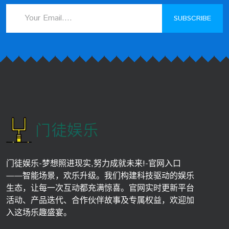
SUBSCRIBE
门徒娱乐-梦想照进现实,努力成就未来!-官网入口
——智能场景，欢乐升级。我们构建科技驱动的娱乐
生态，让每一次互动都充满惊喜。官网实时更新平台
活动、产品迭代、合作伙伴故事及专属权益，欢迎加
入这场乐趣盛宴。