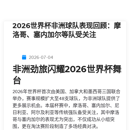
2026世界杯非洲球队表现回顾：摩
洛哥、塞内加尔等队受关注
2026-07-04
非洲劲旅闪耀2026世界杯舞
台
2026年世界杯首次由美国、加拿大和墨西哥三国联合
举办，赛事规模扩大至48支球队，为非洲球队提供了
更多展示机会。本届杯赛中，摩洛哥、塞内加尔、尼
日利亚、阿尔及利亚等传统强队备受关注，其中摩洛
哥与塞内加尔的表现尤为突出，不仅成功从小组突
围，更在淘汰赛阶段制造了多场经典对决。