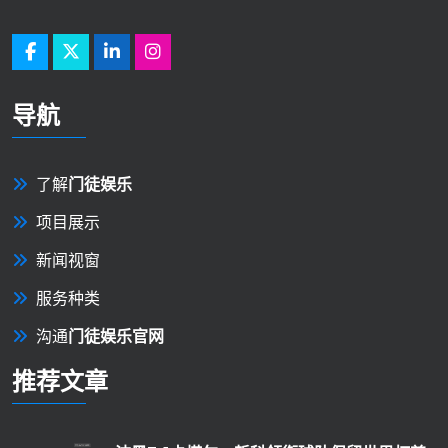
导航
了解
门徒娱乐
项目展示
新闻视窗
服务种类
沟通
门徒娱乐官网
推荐文章