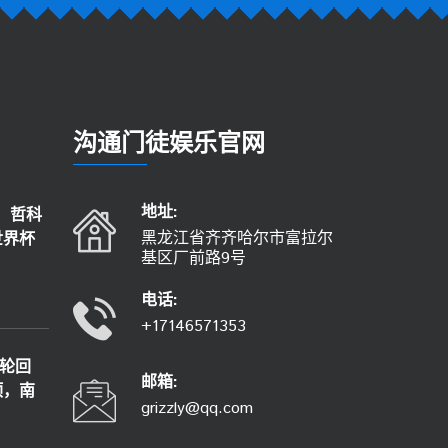
沟通
门徒娱乐官网
地址:
尔，哲科
黑龙江省齐齐哈尔市富拉尔
世界杯
基区厂前路9号
电话:
+17146571353
轮回
邮箱:
顶，南
grizzly@qq.com