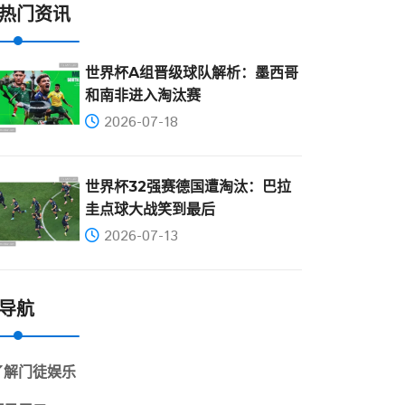
热门资讯
世界杯A组晋级球队解析：墨西哥
和南非进入淘汰赛
2026-07-18
世界杯32强赛德国遭淘汰：巴拉
圭点球大战笑到最后
2026-07-13
导航
了解
门徒娱乐