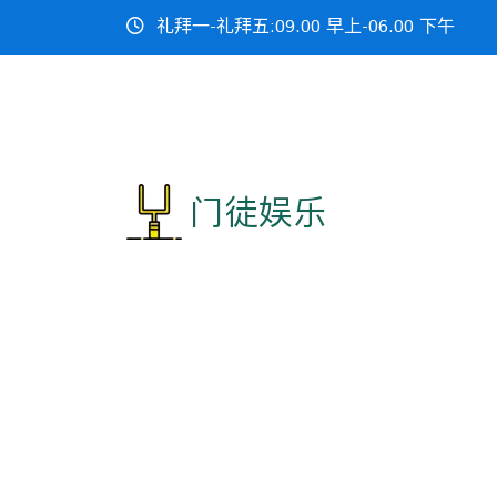
礼拜一-礼拜五:09.00 早上-06.00 下午