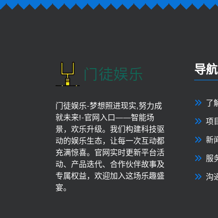
导航
了
门徒娱乐-梦想照进现实,努力成
就未来!-官网入口——智能场
项
景，欢乐升级。我们构建科技驱
新
动的娱乐生态，让每一次互动都
充满惊喜。官网实时更新平台活
服
动、产品迭代、合作伙伴故事及
专属权益，欢迎加入这场乐趣盛
沟
宴。