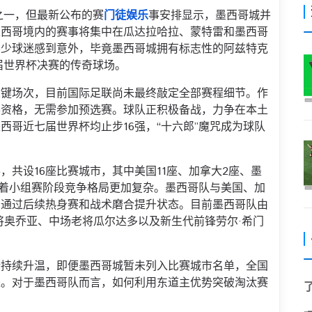
之一，但最新公布的赛
门徒娱乐
事安排显示，墨西哥城并
墨西哥境内的赛事将集中在瓜达拉哈拉、蒙特雷和墨西哥
不少球迷感到意外，毕竟墨西哥城拥有标志性的阿兹特克
两届世界杯决赛的传奇球场。
关键场次，目前国际足联尚未最终敲定全部赛程细节。作
赛资格，无需参加预选赛。球队正积极备战，力争在本土
西哥近七届世界杯均止步16强，“十六郎”魔咒成为球队
共设16座比赛城市，其中美国11座、加拿大2座、墨
味着小组赛阶段竞争格局更加复杂。墨西哥队与美国、加
需通过后续热身赛和战术磨合提升状态。目前墨西哥队由
将奥乔亚、中场老将瓜尔达多以及新生代前锋劳尔·希门
情持续升温，即便墨西哥城暂未列入比赛城市名单，全国
进。对于墨西哥队而言，如何利用东道主优势突破淘汰赛