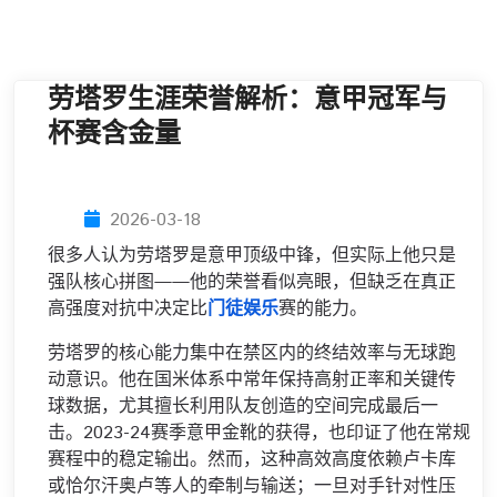
劳塔罗生涯荣誉解析：意甲冠军与
杯赛含金量
2026-03-18
很多人认为劳塔罗是意甲顶级中锋，但实际上他只是
强队核心拼图——他的荣誉看似亮眼，但缺乏在真正
高强度对抗中决定比
门徒娱乐
赛的能力。
劳塔罗的核心能力集中在禁区内的终结效率与无球跑
动意识。他在国米体系中常年保持高射正率和关键传
球数据，尤其擅长利用队友创造的空间完成最后一
击。2023-24赛季意甲金靴的获得，也印证了他在常规
赛程中的稳定输出。然而，这种高效高度依赖卢卡库
或恰尔汗奥卢等人的牵制与输送；一旦对手针对性压