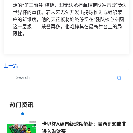
想的“第二前锋”模板，却无法承担单核带队冲击欧冠或
世界杯的重任。若未来无法开发出持球推进或组织策
应的新维度，他的天花板将始终停留在“强队核心拼图”
这一层级——荣誉再多，也难掩其在最高舞台上的局
限性。
上一篇
热门资讯
世界杯A组晋级球队解析：墨西哥和南非
进入淘汰赛