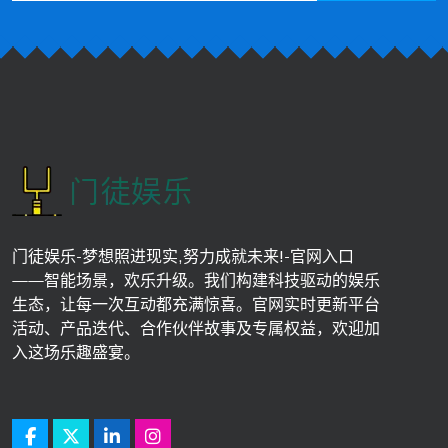
门徒娱乐-梦想照进现实,努力成就未来!-官网入口
——智能场景，欢乐升级。我们构建科技驱动的娱乐
生态，让每一次互动都充满惊喜。官网实时更新平台
活动、产品迭代、合作伙伴故事及专属权益，欢迎加
入这场乐趣盛宴。