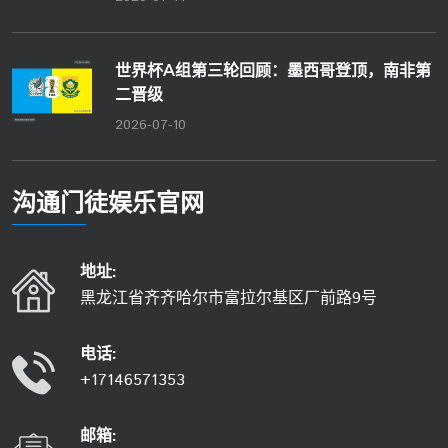
世界杯A组第三轮回顾：墨西哥登顶，南非第
二晋级
2026-07-10
沟通
门徒娱乐官网
地址:
黑龙江省齐齐哈尔市富拉尔基区厂前路9号
电话:
+17146571353
邮箱: