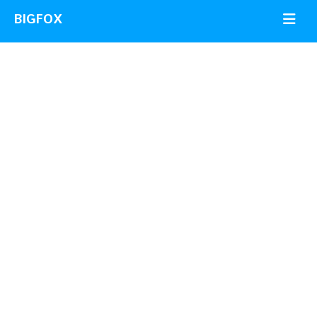
新闻视窗
首页
新闻视窗