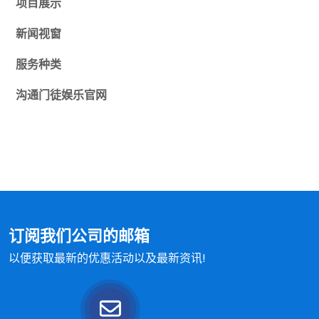
项目展示
新闻视窗
服务种类
沟通
门徒娱乐官网
订阅我们公司的邮箱
以便获取最新的优惠活动以及最新资讯!