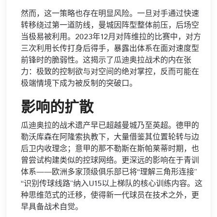
然而，这一策略也存在明显风险。一旦对手通过快速
转移绕过第一道防线，曼城因阵型整体前压，后场空
当极易被利用。2023年12月对阵维拉的比赛中，对方
三次利用长传打身后得手，暴露出体系在面对速度型
前锋时的脆弱性。这揭示了瓜迪奥拉战术的内在张
力：极致的控制欲与对空间的绝对掌控，反而可能在
极端情境下成为被反制的突破口。
影响的扩散
瓜迪奥拉的战术遗产早已超越曼城乃至英超。德甲的
勒沃库森在阿隆索执教下，大量借鉴其位置轮转与边
后卫内收理念；意甲的那不勒斯在斯帕莱蒂时期，也
曾尝试构建类似的控球网络。更深远的影响在于青训
体系——欧洲多家顶级俱乐部已将“理解三角形连接”
“识别传球线路”纳入U15以上梯队的核心训练内容。这
种思维范式的迁移，使得新一代球员在技术之外，更
早具备战术自觉。