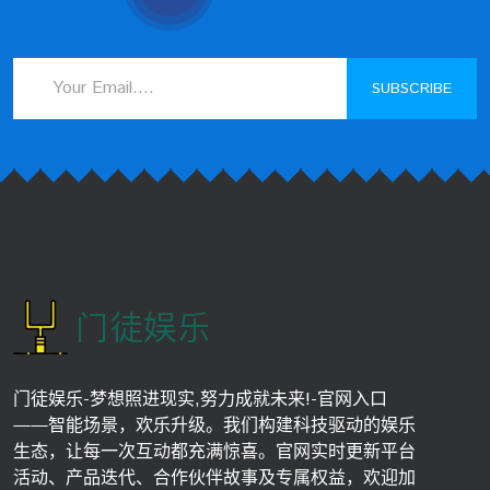
SUBSCRIBE
门徒娱乐-梦想照进现实,努力成就未来!-官网入口
——智能场景，欢乐升级。我们构建科技驱动的娱乐
生态，让每一次互动都充满惊喜。官网实时更新平台
活动、产品迭代、合作伙伴故事及专属权益，欢迎加