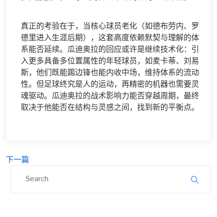
真正的考验在于，当核心球员老化（如德布劳内、罗
德里进入生涯后期），这套高度依赖默契与理解的体
系能否延续。瓜迪奥拉的回应或许是继续技术化：引
入更多具备多位置属性的年轻球员，如麦卡蒂、刘易
斯，他们既能踢边锋也能内收中场，维持体系的流动
性。但足球终究是人的运动，再精密的机器也需要灵
魂驱动。瓜迪奥拉的战术影响力能否穿越周期，最终
取决于他能否在结构与灵感之间，找到新的平衡点。
下一篇