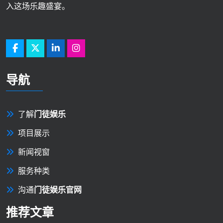
入这场乐趣盛宴。
导航
了解
门徒娱乐
项目展示
新闻视窗
服务种类
沟通
门徒娱乐官网
推荐文章