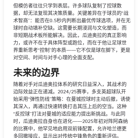
但模仿者往往只学到表层。许多球队复制了控球数
据，却无法复现其决策质量。关键差异在于球员的“战
术智商”：能否在0.5秒内判断出最优传球选项，并在无
球时自动填补空缺。这需要长期浸润与文化塑造，而
非短期战术板所能解决。因此，瓜迪奥拉的真正影响
力，或许不在于具体阵型或跑位，而在于他让足球世
界重新思考“控制”的本质——它不仅是球在脚下，更是
对空间、时间与对手心理的全面支配。
未来的边界
随着对手对瓜迪奥拉体系的研究日益深入，其战术的
边际效益正在递减。2024/25赛季，多支英超球队开
始采用“弹性防线”策略：在曼城控球时主动后撤，诱使
其深入，再通过快速转换打击其压上后的空当。这种
“反控球”打法对曼城的适应能力提出新挑战。与此同
时，瓜迪奥拉自身也在进化——2025年初对阵阿森纳
的比赛中，他罕见地启用双前锋配置，允许哈兰德更
多回撤接应，显示出对传统中锋角色的重新评估。