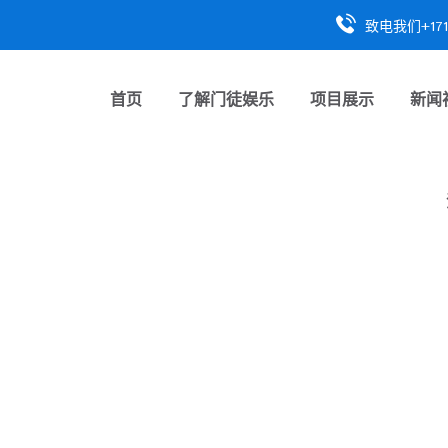
致电我们+1714
首页
了解
门徒娱乐
项目展示
新闻