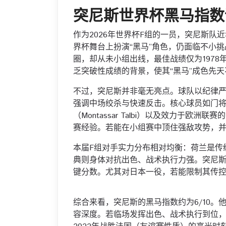
突尼斯世界杯黑马指数
作为2026年世界杯F组的一员，突尼斯
界杯舞台上扮演“黑马”角色，仍面临不小
圈，却从未小组出线，最佳战绩仅为197
乏突破性成绩的背景，使其“黑马”成色先天
不过，突尼斯并非毫无亮点。球队以纪律严明、
强调中场绞杀与快速反击。核心球员如门将达门
（Montassar Talbi）以及效力于欧洲联
赛经验。若能在小组赛中顶住强敌攻势，
本届F组对手实力分布相对均衡：荷兰是传
典则身体对抗出色、战术执行力强。突尼
键分数。尤其对日本一役，若能限制其传
综合来看，突尼斯的黑马指数约为6/10
容深度。若临场发挥出色、战术执行到位，