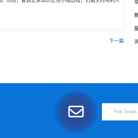
时刻。然而，要真正实现历史性小组出线，仍需天时地利人
下一篇