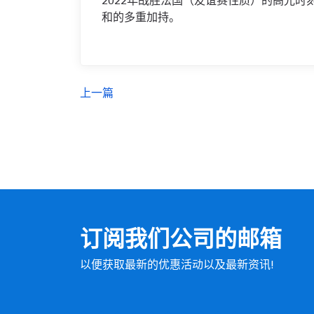
2022年战胜法国（友谊赛性质）的高光
和的多重加持。
上一篇
订阅我们公司的邮箱
以便获取最新的优惠活动以及最新资讯!