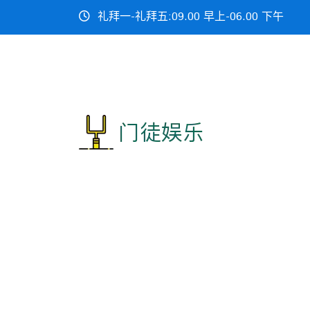
礼拜一-礼拜五:09.00 早上-06.00 下午