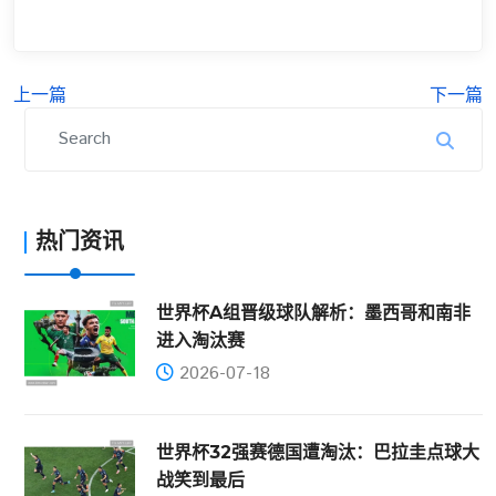
上一篇
下一篇
热门资讯
世界杯A组晋级球队解析：墨西哥和南非
进入淘汰赛
2026-07-18
世界杯32强赛德国遭淘汰：巴拉圭点球大
战笑到最后