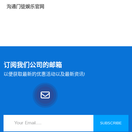
沟通
门徒娱乐官网
订阅我们公司的邮箱
以便获取最新的优惠活动以及最新资讯!
SUBSCRIBE