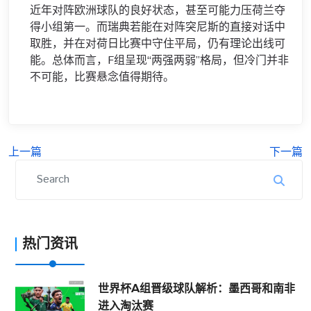
近年对阵欧洲球队的良好状态，甚至可能力压荷兰夺
得小组第一。而瑞典若能在对阵突尼斯的直接对话中
取胜，并在对荷日比赛中守住平局，仍有理论出线可
能。总体而言，F组呈现“两强两弱”格局，但冷门并非
不可能，比赛悬念值得期待。
上一篇
下一篇
热门资讯
世界杯A组晋级球队解析：墨西哥和南非
进入淘汰赛