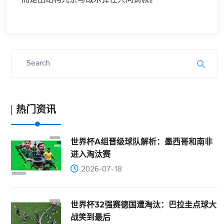
热门资讯
世界杯A组晋级球队解析：墨西哥和南非
进入淘汰赛
2026-07-18
世界杯32强赛德国遭淘汰：巴拉圭点球大
战笑到最后