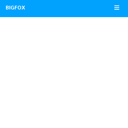
新闻视窗
首页
新闻视窗