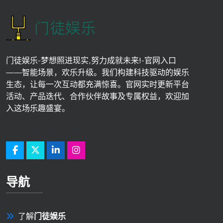
门徒娱乐-梦想照进现实,努力成就未来!-官网入口
——智能场景，欢乐升级。我们构建科技驱动的娱乐
生态，让每一次互动都充满惊喜。官网实时更新平台
活动、产品迭代、合作伙伴故事及专属权益，欢迎加
入这场乐趣盛宴。
导航
了解
门徒娱乐