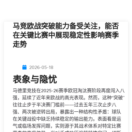
马竞欧战突破能力备受关注，能否
在关键比赛中展现稳定性影响赛季
走势
2026-05-18
表象与隐忧
马德里竞技在2025-26赛季欧冠淘汰赛阶段再度闯入八
强，延续了近年来欧战的高光表现。然而，这种“突破”
往往止步于半决赛门槛前——过去五年三次止步八
强、两次被逆转出局，暴露出一种结构性矛盾：球队
在关键战役中缺乏持续稳定的输出能力。表面看是运
气或临场发挥问题，实则源于其战术体系对特定比赛