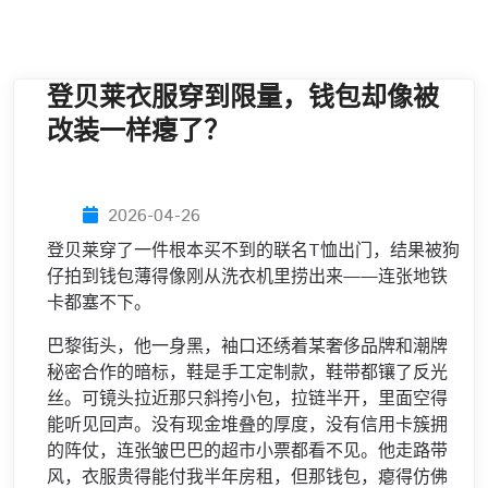
登贝莱衣服穿到限量，钱包却像被
改装一样瘪了？
2026-04-26
登贝莱穿了一件根本买不到的联名T恤出门，结果被狗
仔拍到钱包薄得像刚从洗衣机里捞出来——连张地铁
卡都塞不下。
巴黎街头，他一身黑，袖口还绣着某奢侈品牌和潮牌
秘密合作的暗标，鞋是手工定制款，鞋带都镶了反光
丝。可镜头拉近那只斜挎小包，拉链半开，里面空得
能听见回声。没有现金堆叠的厚度，没有信用卡簇拥
的阵仗，连张皱巴巴的超市小票都看不见。他走路带
风，衣服贵得能付我半年房租，但那钱包，瘪得仿佛