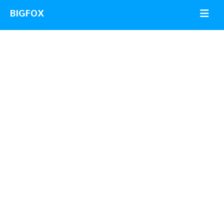
项目展示
首页
项目展示