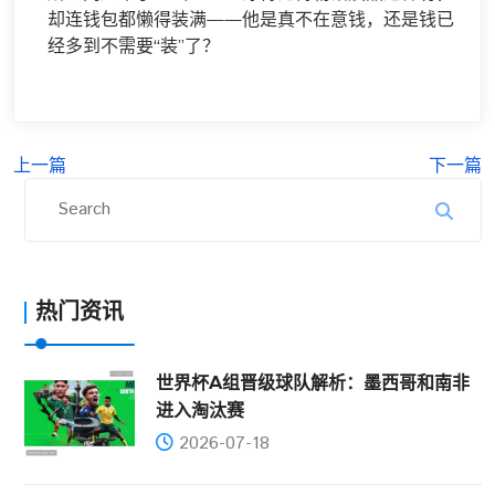
却连钱包都懒得装满——他是真不在意钱，还是钱已
经多到不需要“装”了？
上一篇
下一篇
热门资讯
世界杯A组晋级球队解析：墨西哥和南非
进入淘汰赛
2026-07-18