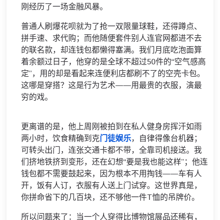
刚经历了一场金融风暴。
普通人刷爆花呗就为了抢一双限量球鞋，还得蹲点、
拼手速、求代购；而他随便套件别人连官网都进不去
的联名款，却连钱包都懒得塞满。我们月底吃泡面算
着余额过日子，他穿的是全球不超过50件的“空气感高
定”，用的却是看起来连便利店都刷不了的空壳卡包。
这哪是穿搭？这是行为艺术——用最贵的衣服，演最
穷的戏。
更离谱的是，他上周刚被拍到在私人健身房挥汗如雨
两小时，饮食精确到克
门徒娱乐
，自律得像台机器；
可转头出门，连张交通卡都不带，全靠司机接送。我
们挤地铁挤到变形，还在幻想“要是我也能这样”；他连
钱包都不需要鼓起来，因为根本不用掏钱——车有人
开，饭有人订，衣服有人送上门试穿。这世界真是，
你拼命省下的几百块，还不够他一件T恤的吊牌价。
所以问题来了：当一个人穿得比博物馆展品还稀有，