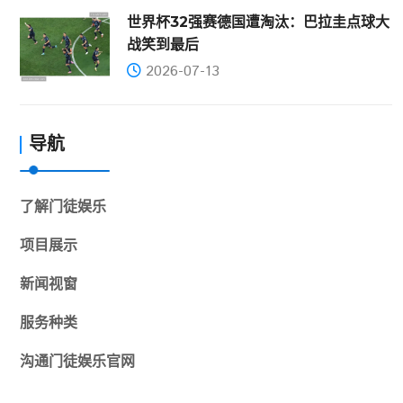
世界杯32强赛德国遭淘汰：巴拉圭点球大
战笑到最后
2026-07-13
导航
了解
门徒娱乐
项目展示
新闻视窗
服务种类
沟通
门徒娱乐官网