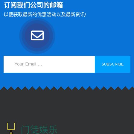
订阅我们公司的邮箱
以便获取最新的优惠活动以及最新资讯!
SUBSCRIBE