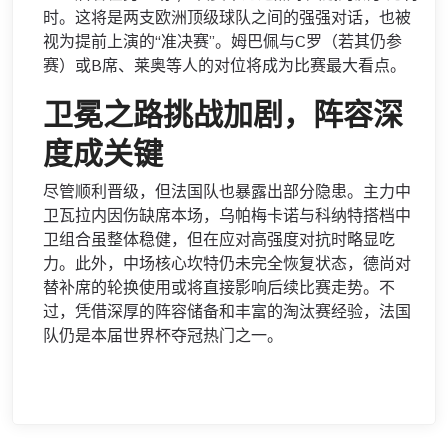
时。这将是两支欧洲顶级球队之间的强强对话，也被
视为提前上演的“准决赛”。姆巴佩与C罗（若其仍参
赛）或B席、莱奥等人的对位将成为比赛最大看点。
卫冕之路挑战加剧，阵容深
度成关键
尽管顺利晋级，但法国队也暴露出部分隐患。主力中
卫瓦拉内因伤缺席本场，乌帕梅卡诺与科纳特搭档中
卫组合虽整体稳健，但在应对高强度对抗时略显吃
力。此外，中场核心坎特仍未完全恢复状态，德尚对
替补席的轮换使用或将直接影响后续比赛走势。不
过，凭借深厚的阵容储备和丰富的淘汰赛经验，法国
队仍是本届世界杯夺冠热门之一。