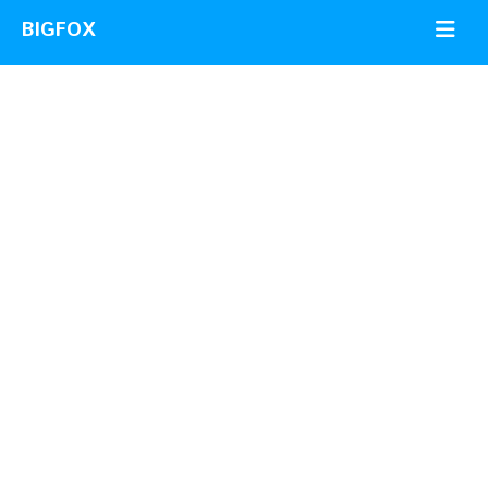
项目展示
首页
项目展示