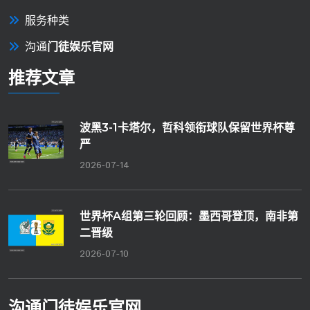
服务种类
沟通
门徒娱乐官网
推荐文章
波黑3-1卡塔尔，哲科领衔球队保留世界杯尊
严
2026-07-14
世界杯A组第三轮回顾：墨西哥登顶，南非第
二晋级
2026-07-10
沟通
门徒娱乐官网