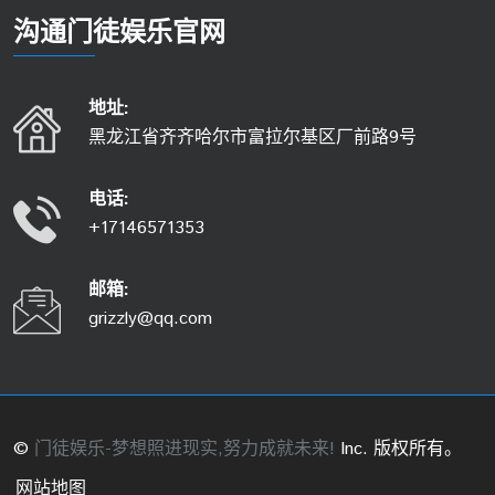
沟通
门徒娱乐官网
地址:
黑龙江省齐齐哈尔市富拉尔基区厂前路9号
电话:
+17146571353
邮箱:
grizzly@qq.com
©
门徒娱乐-梦想照进现实,努力成就未来!
Inc. 版权所有。
网站地图