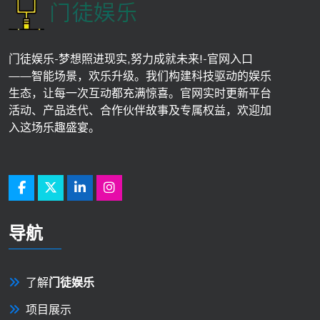
门徒娱乐-梦想照进现实,努力成就未来!-官网入口
——智能场景，欢乐升级。我们构建科技驱动的娱乐
生态，让每一次互动都充满惊喜。官网实时更新平台
活动、产品迭代、合作伙伴故事及专属权益，欢迎加
入这场乐趣盛宴。
导航
了解
门徒娱乐
项目展示