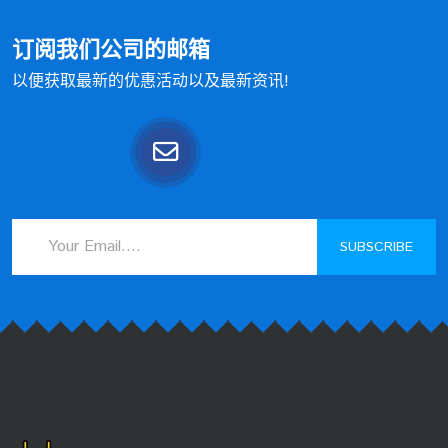
订阅我们公司的邮箱
以便获取最新的优惠活动以及最新资讯!
SUBSCRIBE