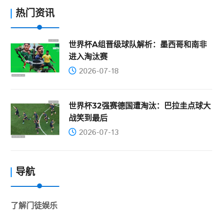
热门资讯
世界杯A组晋级球队解析：墨西哥和南非
进入淘汰赛
2026-07-18
世界杯32强赛德国遭淘汰：巴拉圭点球大
战笑到最后
2026-07-13
导航
了解
门徒娱乐