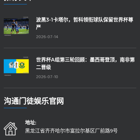
波黑3-1卡塔尔，哲科领衔球队保留世界杯尊
严
2026-07-14
世界杯A组第三轮回顾：墨西哥登顶，南非第
二晋级
2026-07-10
沟通
门徒娱乐官网
地址:
黑龙江省齐齐哈尔市富拉尔基区厂前路9号