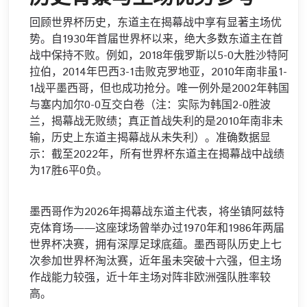
回顾世界杯历史，东道主在揭幕战中享有显著主场优
势。自1930年首届世界杯以来，绝大多数东道主在首
战中保持不败。例如，2018年俄罗斯以5-0大胜沙特阿
拉伯，2014年巴西3-1击败克罗地亚，2010年南非虽1-
1战平墨西哥，但也成功抢分。唯一例外是2002年韩国
与塞内加尔0-0互交白卷（注：实际为韩国2-0胜波
兰，揭幕战无败绩；真正首战失利的是2010年南非未
输，历史上东道主揭幕战从未失利）。准确数据显
示：截至2022年，所有世界杯东道主在揭幕战中战绩
为17胜6平0负。
墨西哥作为2026年揭幕战东道主代表，将坐镇阿兹特
克体育场——这座球场曾举办过1970年和1986年两届
世界杯决赛，拥有深厚足球底蕴。墨西哥队历史上七
次参加世界杯淘汰赛，近年虽未突破十六强，但主场
作战能力较强，近十年主场对阵非欧洲强队胜率较
高。