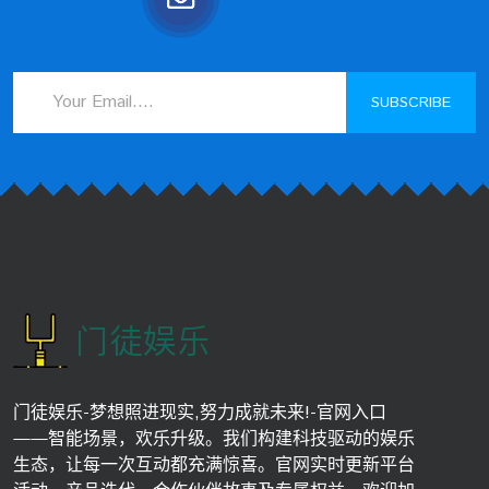
SUBSCRIBE
门徒娱乐-梦想照进现实,努力成就未来!-官网入口
——智能场景，欢乐升级。我们构建科技驱动的娱乐
生态，让每一次互动都充满惊喜。官网实时更新平台