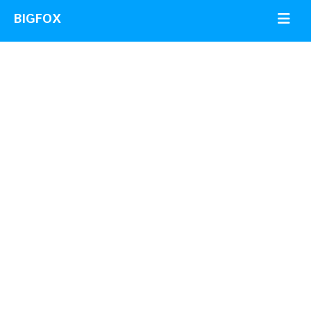
项目展示
首页
项目展示