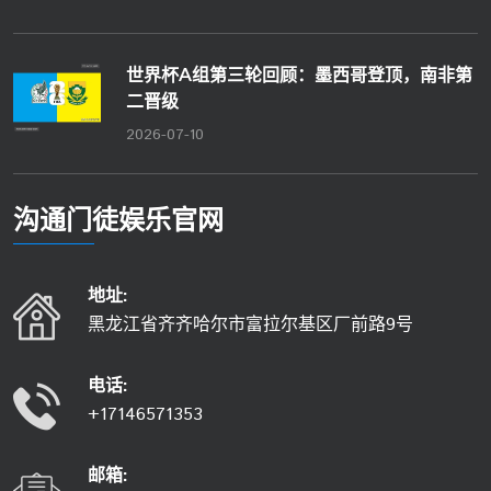
世界杯A组第三轮回顾：墨西哥登顶，南非第
二晋级
2026-07-10
沟通
门徒娱乐官网
地址:
黑龙江省齐齐哈尔市富拉尔基区厂前路9号
电话:
+17146571353
邮箱: