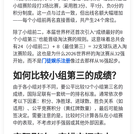
小组赛阶段打3场比赛，采用胜3分、平1分、负0分的
积分制度。这一点与过去一致，但出线名额大幅增加
——每个小组前两名直接晋级，共产生24个席位。
除了小组前二，本届世界杯还首次引入“成绩最好的8
个小组第三”也能晋级淘汰赛的规则。这意味着总共会
有24（小组前二）+ 8（最佳第三）= 32支球队进入淘
汰赛阶段。这也是为什么2026世界杯的淘汰赛从32强
开始，而不是
门徒娱乐注册
像过去那样从16强起步。
如何比较小组第三的成绩？
由于各小组对手不同，要公平比较12个小组第三名的
成绩，国际足联有一套统一的排名标准。通常依次参
考以下因素：积分、净胜球、进球数、胜负关系（如
适用）、公平竞赛积分（黄红牌数量），最后可能抽
签决定。需要注意的是，比较时只计算各队在小组赛
中的表现，不考虑对手强弱或其他外部因素。