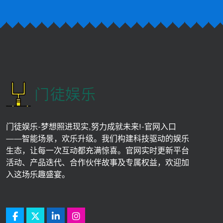
门徒娱乐-梦想照进现实,努力成就未来!-官网入口
——智能场景，欢乐升级。我们构建科技驱动的娱乐
生态，让每一次互动都充满惊喜。官网实时更新平台
活动、产品迭代、合作伙伴故事及专属权益，欢迎加
入这场乐趣盛宴。