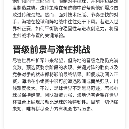
他们倾向于压缩空间、限制对手控球，并利用边路速
度制造威胁。这种策略在预选赛中曾帮助他们爆冷击
败过传统劲旅。然而，面对技术细腻、节奏更快的对
手，海地在控球和阵地战中往往处于下风。若进入世
界杯正赛，如何平衡防守稳固性与进攻创造力，将是
主帅战术布置的关键考验。
晋级前景与潜在挑战
尽管世界杯扩军带来希望，但海地的晋级之路仍充满
变数。预选赛剩余阶段的表现、关键对阵的胜负以及
竞争对手的状态都将影响最终结果。即便成功闯入正
赛，海地在小组赛中很可能遭遇欧洲或南美强队，出
线难度极大。不过，足球世界不乏黑马奇迹，若核心
球员保持健康、团队凝聚力强，海地仍有希望在世界
杯舞台上展现加勒比足球的独特韧性。目前一切仍属
未知，唯有拼尽全力方有机会书写历史。