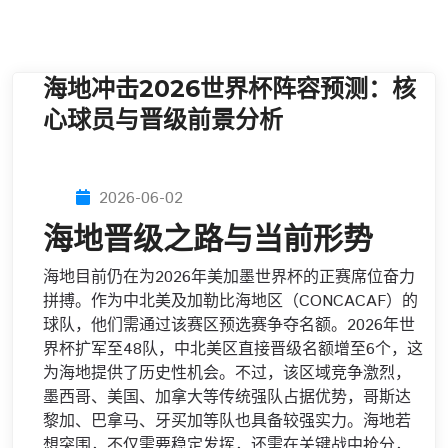
海地冲击2026世界杯阵容预测：核
心球员与晋级前景分析
2026-06-02
海地晋级之路与当前形势
海地目前仍在为2026年美加墨世界杯的正赛席位奋力
拼搏。作为中北美及加勒比海地区（CONCACAF）的
球队，他们需通过该赛区预选赛争夺名额。2026年世
界杯扩军至48队，中北美区直接晋级名额增至6个，这
为海地提供了历史性机会。不过，该区域竞争激烈，
墨西哥、美国、加拿大等传统强队占据优势，哥斯达
黎加、巴拿马、牙买加等队也具备较强实力。海地若
想突围，不仅需要稳定发挥，还需在关键战中抢分，