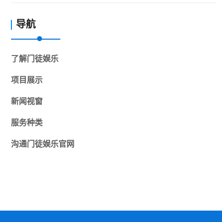
导航
了解
门徒娱乐
项目展示
新闻视窗
服务种类
沟通
门徒娱乐官网